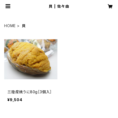
貝 | 佐々由
HOME
貝
三陸産焼うに80g［3個入］
¥9,504