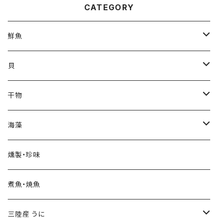
CATEGORY
鮮魚
宮古トラウトサーモン
貝
三陸産 秋鮭
三陸産 秋鮭
三陸産 活ほたて
干物
三陸産 サンマ
三陸産 活ほや
三陸産 ホッケ
海藻
三陸産 スルメイカ
三陸産 殻付き牡蠣（カキ）
丸干したら
三陸産 生わかめ
燻製・珍味
三陸産 天然ヒラメ
真イカ一夜干し
三陸産 生刻みめかぶ
煮魚・焼魚
三陸産 天然ママス
メロード
三陸産 塩蔵わかめ
三陸産 うに