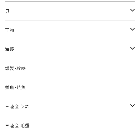
宮古トラウトサーモン
貝
三陸産 秋鮭
三陸産 秋鮭
三陸産 活ほたて
干物
三陸産 サンマ
三陸産 活ほや
三陸産 ホッケ
海藻
三陸産 スルメイカ
三陸産 殻付き牡蠣（カキ）
丸干したら
三陸産 生わかめ
燻製・珍味
三陸産 天然ヒラメ
真イカ一夜干し
三陸産 生刻みめかぶ
煮魚・焼魚
三陸産 天然ママス
メロード
三陸産 塩蔵わかめ
三陸産 うに
三陸産 真タラ
どんこ
塩蔵・乾物
三陸産 甘塩うに
三陸産 毛蟹