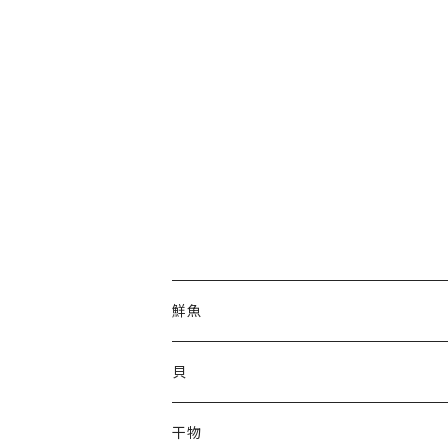
鮮魚
宮古トラウトサーモン
貝
三陸産 秋鮭
三陸産 秋鮭
三陸産 活ほたて
干物