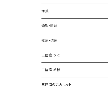
三陸産 サンマ
三陸産 活ほや
三陸産 ホッケ
海藻
三陸産 スルメイカ
三陸産 殻付き牡蠣（カキ）
丸干したら
三陸産 生わかめ
燻製・珍味
三陸産 天然ヒラメ
真イカ一夜干し
三陸産 生刻みめかぶ
煮魚・焼魚
三陸産 天然ママス
メロード
三陸産 塩蔵わかめ
三陸産 うに
三陸産 真タラ
どんこ
塩蔵・乾物
三陸産 甘塩うに
三陸産 毛蟹
三陸産 ヤナギカレイ
三陸産 焼うに
三陸海の恵みセット
三陸産 生うに
2,800円【送料込】